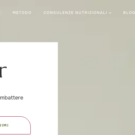
E
METODO
CONSULENZE NUTRIZIONALI
BLO
r
glio
|
ombattere
UIMI